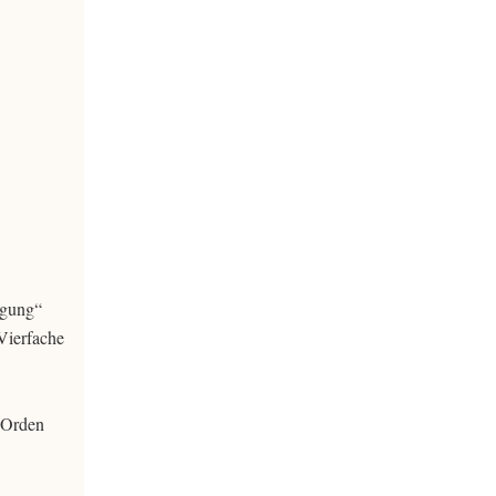
igung“
 Vierfache
 Orden