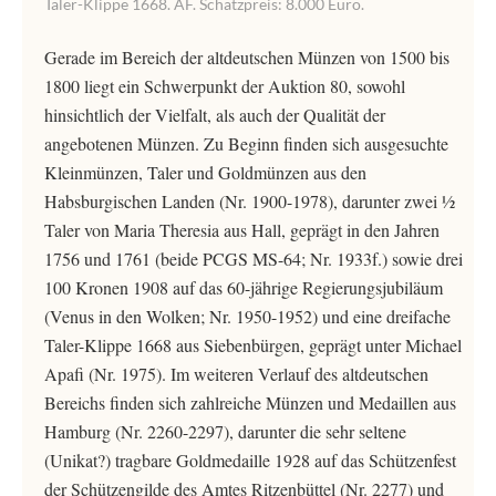
Taler-Klippe 1668. AF. Schätzpreis: 8.000 Euro.
Gerade im Bereich der altdeutschen Münzen von 1500 bis
1800 liegt ein Schwerpunkt der Auktion 80, sowohl
hinsichtlich der Vielfalt, als auch der Qualität der
angebotenen Münzen. Zu Beginn finden sich ausgesuchte
Kleinmünzen, Taler und Goldmünzen aus den
Habsburgischen Landen (Nr. 1900-1978), darunter zwei ½
Taler von Maria Theresia aus Hall, geprägt in den Jahren
1756 und 1761 (beide PCGS MS-64; Nr. 1933f.) sowie drei
100 Kronen 1908 auf das 60-jährige Regierungsjubiläum
(Venus in den Wolken; Nr. 1950-1952) und eine dreifache
Taler-Klippe 1668 aus Siebenbürgen, geprägt unter Michael
Apafi (Nr. 1975). Im weiteren Verlauf des altdeutschen
Bereichs finden sich zahlreiche Münzen und Medaillen aus
Hamburg (Nr. 2260-2297), darunter die sehr seltene
(Unikat?) tragbare Goldmedaille 1928 auf das Schützenfest
der Schützengilde des Amtes Ritzenbüttel (Nr. 2277) und