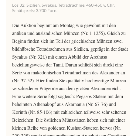
Los 32: Sizilien. Syrakus. Tetradrachme, 460-450 v. Chr.
Schätzpreis: 3.700 Euro.
Die Auktion beginnt am Montag wie gewohnt mit den
antiken und ausländischen Münzen (Nr. 1-1255). Gleich zu
Beginn finden sich im Teil der griechischen Münzen zwei
bildhübsche Tetradrachmen aus Sizilien, geprägt in der Stadt
Syrakus (Nr. 32f.) mit einem Abbild der Arethusa
beziehungsweise der Tanit. Daran schließt sich direkt eine
Serie von makedonischen Tetradrachmen des Alexander an
(Nr. 37-52). Hier finden Sie qualitativ hochwertige Münzen
verschiedener Prägeorte aus dem großen Alexanderreich.
Eine weitere Serie folgt sogleich: Pegasos-Statere mit dem
behelmten Athenakopf aus Akarnania (Nr. 67-76) und
Korinth (Nr. 85-106) mit zahlreichen teilweise sehr seltenen
Beizeichen. Die östlichen Münzstätten heben sich mit einer
kleinen Reihe von goldenen Kushan-Stateren hervor (Nr.
220-228) sowie einem ergänzenden Angebot von Geprägen