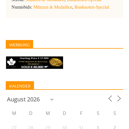
Numisbids:
Münzen & Medaillen
,
Banknoten-Spezial
WERBUNG
KALENDER
M
D
M
D
F
S
S
27
28
29
30
31
1
2