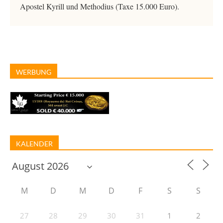
Apostel Kyrill und Methodius (Taxe 15.000 Euro).
WERBUNG
KALENDER
M
D
M
D
F
S
S
27
28
29
30
31
1
2