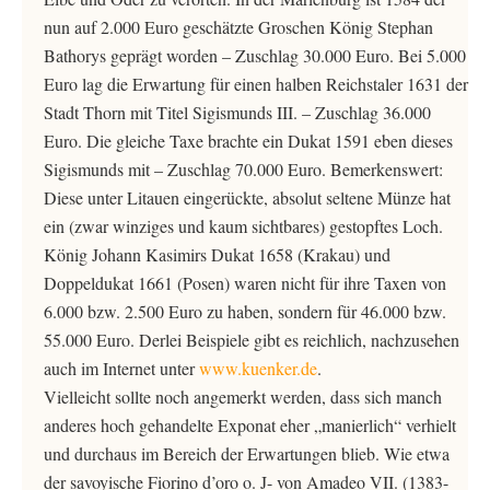
nun auf 2.000 Euro geschätzte Groschen König Stephan
Bathorys geprägt worden – Zuschlag 30.000 Euro. Bei 5.000
Euro lag die Erwartung für einen halben Reichstaler 1631 der
Stadt Thorn mit Titel Sigismunds III. – Zuschlag 36.000
Euro. Die gleiche Taxe brachte ein Dukat 1591 eben dieses
Sigismunds mit – Zuschlag 70.000 Euro. Bemerkenswert:
Diese unter Litauen eingerückte, absolut seltene Münze hat
ein (zwar winziges und kaum sichtbares) gestopftes Loch.
König Johann Kasimirs Dukat 1658 (Krakau) und
Doppeldukat 1661 (Posen) waren nicht für ihre Taxen von
6.000 bzw. 2.500 Euro zu haben, sondern für 46.000 bzw.
55.000 Euro. Derlei Beispiele gibt es reichlich, nachzusehen
auch im Internet unter
www.kuenker.de
.
Vielleicht sollte noch angemerkt werden, dass sich manch
anderes hoch gehandelte Exponat eher „manierlich“ verhielt
und durchaus im Bereich der Erwartungen blieb. Wie etwa
der savoyische Fiorino d’oro o. J- von Amadeo VII. (1383-