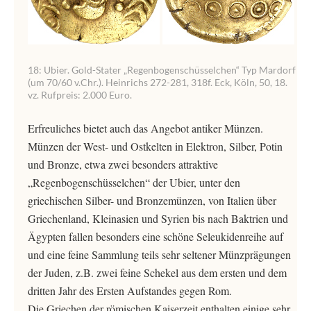
18: Ubier. Gold-Stater „Regenbogenschüsselchen“ Typ Mardorf
(um 70/60 v.Chr.). Heinrichs 272-281, 318f. Eck, Köln, 50, 18.
vz. Rufpreis: 2.000 Euro.
Erfreuliches bietet auch das Angebot antiker Münzen.
Münzen der West- und Ostkelten in Elektron, Silber, Potin
und Bronze, etwa zwei besonders attraktive
„Regenbogenschüsselchen“ der Ubier, unter den
griechischen Silber- und Bronzemünzen, von Italien über
Griechenland, Kleinasien und Syrien bis nach Baktrien und
Ägypten fallen besonders eine schöne Seleukidenreihe auf
und eine feine Sammlung teils sehr seltener Münzprägungen
der Juden, z.B. zwei feine Schekel aus dem ersten und dem
dritten Jahr des Ersten Aufstandes gegen Rom.
Die Griechen der römischen Kaiserzeit enthalten einige sehr