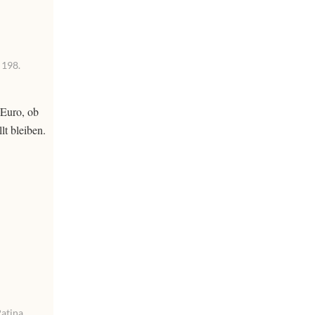
 198.
 Euro, ob
lt bleiben.
atina.