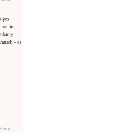
ziges
schon in
ndeutig
rausch – es
0 Euro.