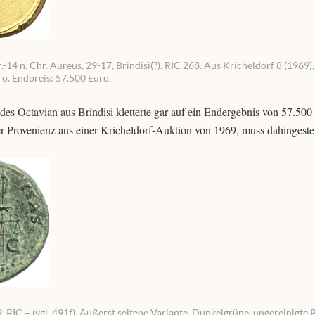
14 n. Chr. Aureus, 29-17, Brindisi(?). RIC 268. Aus Kricheldorf 8 (1969),
ro. Endpreis: 57.500 Euro.
des Octavian aus Brindisi kletterte gar auf ein Endergebnis von 57.500
r Provenienz aus einer Kricheldorf-Auktion von 1969, muss dahingestel
 RIC – (vgl. 491f). Äußerst seltene Variante. Dunkelgrüne, ungereinigte P