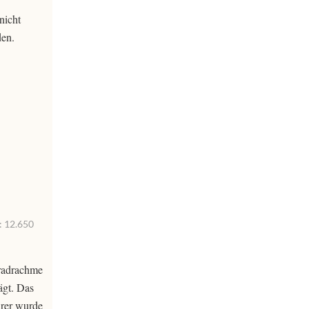
nicht
den.
: 12.650
tradrachme
ägt. Das
urer wurde