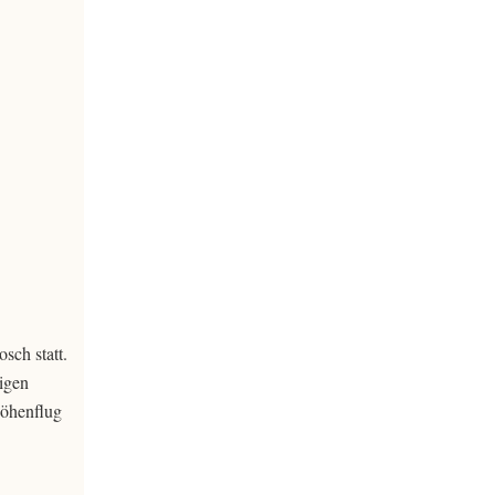
ch statt.
ligen
Höhenflug