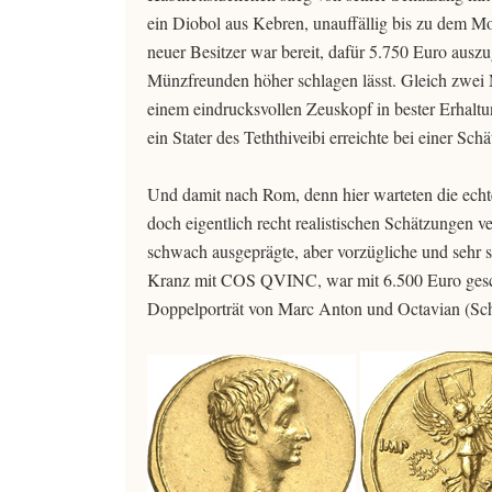
ein Diobol aus Kebren, unauffällig bis zu dem Mo
neuer Besitzer war bereit, dafür 5.750 Euro auszu
Münzfreunden höher schlagen lässt. Gleich zwei 
einem eindrucksvollen Zeuskopf in bester Erhaltu
ein Stater des Teththiveibi erreichte bei einer Sc
Und damit nach Rom, denn hier warteten die echt
doch eigentlich recht realistischen Schätzungen 
schwach ausgeprägte, aber vorzügliche und sehr se
Kranz mit COS QVINC, war mit 6.500 Euro gesch
Doppelporträt von Marc Anton und Octavian (Sch