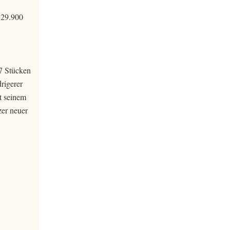
 29.900
87 Stücken
rigerer
t seinem
zer neuer