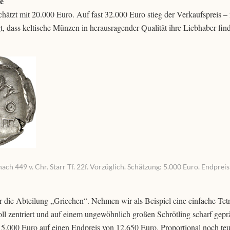
e
ätzt mit 20.000 Euro. Auf fast 32.000 Euro stieg der Verkaufspreis – 
gt, dass keltische Münzen in herausragender Qualität ihre Liebhaber fin
ch 449 v. Chr. Starr Tf. 22f. Vorzüglich. Schätzung: 5.000 Euro. Endpreis
ür die Abteilung „Griechen“. Nehmen wir als Beispiel eine einfache Te
voll zentriert und auf einem ungewöhnlich großen Schrötling scharf gepr
 5.000 Euro auf einen Endpreis von 12.650 Euro. Proportional noch te