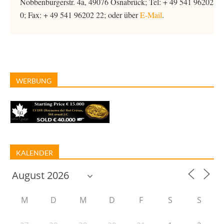
Nobbenburgerstr. 4a, 49076 Osnabrück; Tel: + 49 541 96202
0; Fax: + 49 541 96202 22; oder über
E-Mail
.
WERBUNG
KALENDER
M
D
M
D
F
S
S