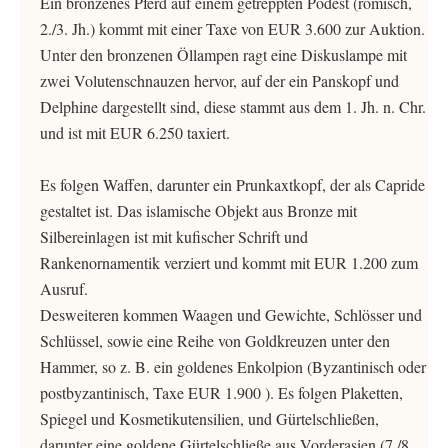
Ein bronzenes Pferd auf einem getreppten Podest (römisch,
2./3. Jh.) kommt mit einer Taxe von EUR 3.600 zur Auktion.
Unter den bronzenen Öllampen ragt eine Diskuslampe mit
zwei Volutenschnauzen hervor, auf der ein Panskopf und
Delphine dargestellt sind, diese stammt aus dem 1. Jh. n. Chr.
und ist mit EUR 6.250 taxiert.
Es folgen Waffen, darunter ein Prunkaxtkopf, der als Capride
gestaltet ist. Das islamische Objekt aus Bronze mit
Silbereinlagen ist mit kufischer Schrift und
Rankenornamentik verziert und kommt mit EUR 1.200 zum
Ausruf.
Desweiteren kommen Waagen und Gewichte, Schlösser und
Schlüssel, sowie eine Reihe von Goldkreuzen unter den
Hammer, so z. B. ein goldenes Enkolpion (Byzantinisch oder
postbyzantinisch, Taxe EUR 1.900 ). Es folgen Plaketten,
Spiegel und Kosmetikutensilien, und Gürtelschließen,
darunter eine goldene Gürtelschließe aus Vorderasien (7./8.