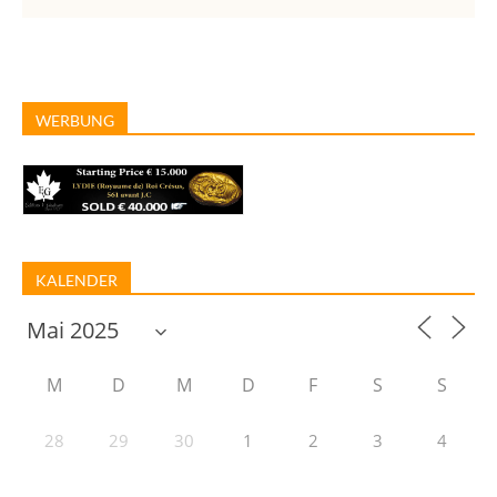
WERBUNG
KALENDER
M
D
M
D
F
S
S
28
29
30
1
2
3
4