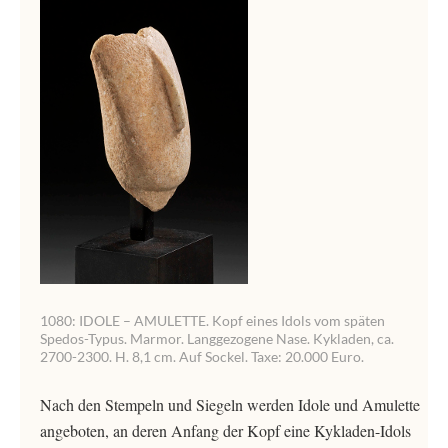
1080: IDOLE – AMULETTE. Kopf eines Idols vom späten
Spedos-Typus. Marmor. Langgezogene Nase. Kykladen, ca.
2700-2300. H. 8,1 cm. Auf Sockel. Taxe: 20.000 Euro.
Nach den Stempeln und Siegeln werden Idole und Amulette
angeboten, an deren Anfang der Kopf eine Kykladen-Idols