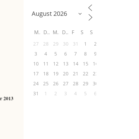
M
D
M
D
F
S
S
27
28
29
30
31
1
2
3
4
5
6
7
8
9
10
11
12
13
14
15
16
17
18
19
20
21
22
23
24
25
26
27
28
29
30
31
1
2
3
4
5
6
r 2013