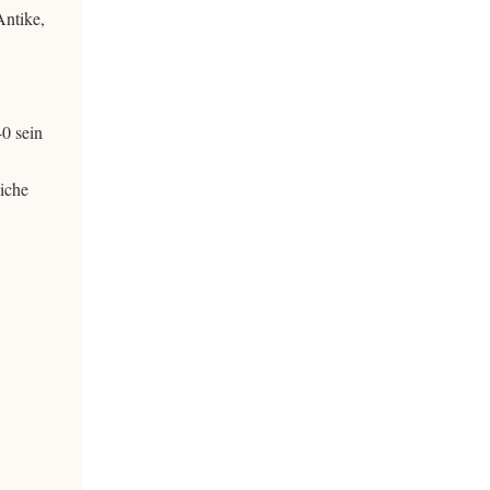
Antike,
0 sein
liche