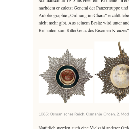
Schulabschluß 1913 ins Heer ein. Er diente im ers
nachdem er zuletzt General der Panzertruppe un
Autobiographie „Ordnung im Chaos“ erzählt leben
nicht mehr gibt. Aus seinem Besitz wird unter a
Brillanten zum Ritterkreuz des Eisernen Kreuzes“
1085: Osmanisches Reich. Osmanje-Orden. 2. Modell
Natürlich werden auch eine Vielzahl anderer Orde