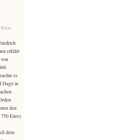
 Euro.
riedrich
en erklärt
 von
866
rachte es
d Dagö in
rachen
 Orden
neten den
: 750 Euro)
nach dem