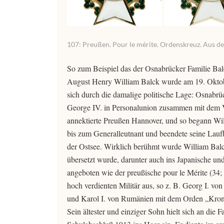
107: Preußen. Pour le mérite. Ordenskreuz. Aus dem
So zum Beispiel das der Osnabrücker Familie Balc
August Henry William Balck wurde am 19. Oktob
sich durch die damalige politische Lage: Osnabr
George IV. in Personalunion zusammen mit dem V
annektierte Preußen Hannover, und so begann Wil
bis zum Generalleutnant und beendete seine Lauf
der Ostsee. Wirklich berühmt wurde William Balc
übersetzt wurde, darunter auch ins Japanische u
angeboten wie der preußische pour le Mérite (34;
hoch verdienten Militär aus, so z. B. Georg I. v
und Karol I. von Rumänien mit dem Orden „Krone 
Sein ältester und einziger Sohn hielt sich an die