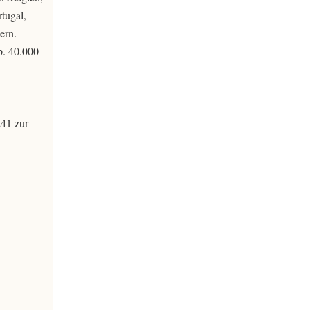
tugal,
ern.
p. 40.000
241 zur