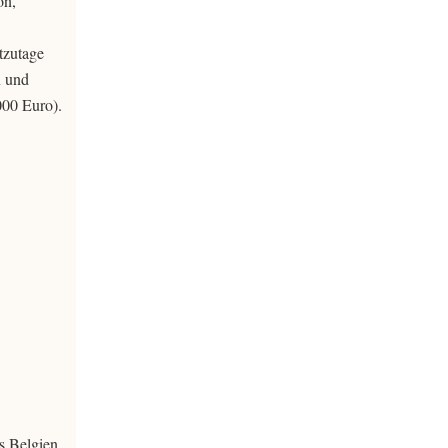
on,
tzutage
n und
000 Euro).
s Belgien,