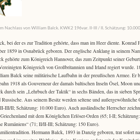
 Nachlass von William Balck. KWK2 196var. II-III / II. Schätzung: 10.000
k, bei der es zur Tradition gehörte, dass man im Heer diente. Konrad F
er 1859 in Osnabrück geboren. Der englische Anklang in seinem Nam
ück gehörte zum Königreich Hannover, das zum Zeitpunkt seiner Geburt
ereinigten Königreich von Großbritannien und Irland regiert wurde. 1
liam Balck seine militärische Laufbahn in der preußischen Armee. Er b
bahn 1918 als Gouverneur der damals baltischen Inseln Ösel, Moon un
k durch sein „Lehrbuch der Taktik“ in sechs Bänden, das in sieben Sp
nd Russische. Aus seinem Besitz werden seltene und außergewöhnliche
 II-III/II; Schätzung: 10.000 Euro). Auch ausländische Herrscher zeich
on Griechenland mit dem Königlichen Erlöser-Orden (65; I-II; Schätzung
Rumäniens“ (71; II/II-III; Schätzung: 150 Euro).
 Familientradition. Hermann Balck, 1893 in Danzig geboren, trat sofort 