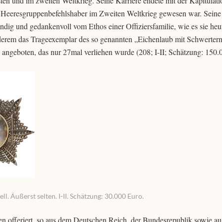
ten und im zweiten Weltkrieg. Seine Karriere endete mit der Kapitulati
d Heeresgruppenbefehlshaber im Zweiten Weltkrieg gewesen war. Seine
dig und gedankenvoll vom Ethos einer Offiziersfamilie, wie es sie heu
nderem das Trageexemplar des so genannten „Eichenlaub mit Schwerter
 angeboten, das nur 27mal verliehen wurde (208; I-II; Schätzung: 150.
. Äußerst selten. I-II. Schätzung: 30.000 Euro.
n offeriert, so aus dem Deutschen Reich, der Bundesrepublik sowie au