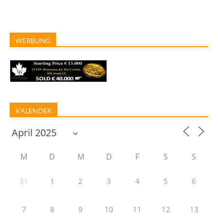
WERBUNG
KALENDER
M
D
M
D
F
S
S
31
1
2
3
4
5
6
7
8
9
10
11
12
13