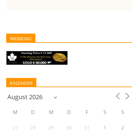
WERBUNG
KALENDER
M
D
M
D
F
S
S
27
28
29
30
31
1
2