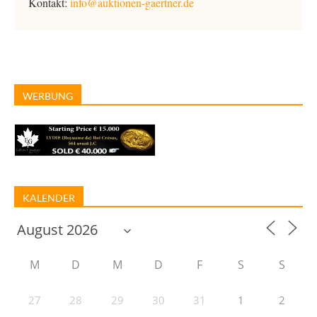
Kontakt:
info@auktionen-gaertner.de
WERBUNG
KALENDER
M
D
M
D
F
S
S
27
28
29
30
31
1
2