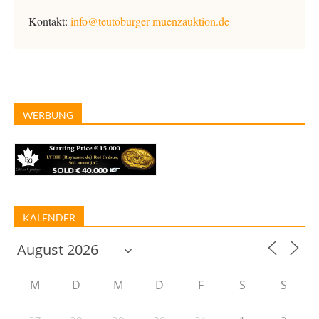
Kontakt:
info@teutoburger-muenzauktion.de
WERBUNG
KALENDER
M
D
M
D
F
S
S