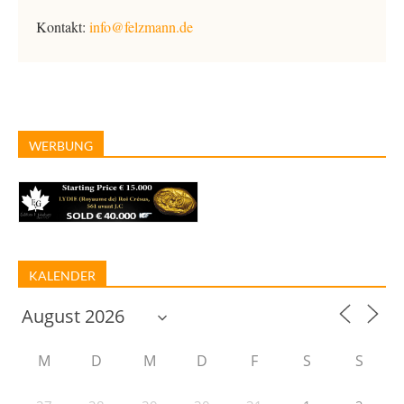
Kontakt:
info@felzmann.de
WERBUNG
KALENDER
M
D
M
D
F
S
S