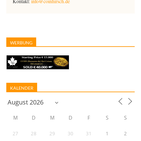
Kontakt:
info@coinhirsch.de
WERBUNG
KALENDER
M
D
M
D
F
S
S
27
28
29
30
31
1
2