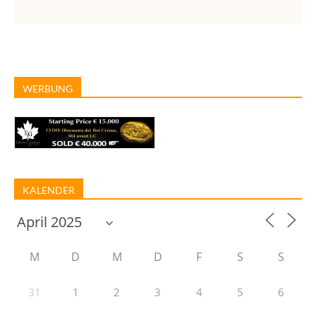
WERBUNG
KALENDER
M
D
M
D
F
S
S
31
1
2
3
4
5
6