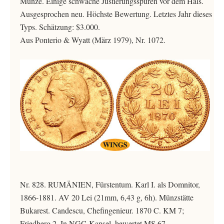
Münze. Einige schwache Justierungsspuren vor dem Hals.
Ausgesprochen neu. Höchste Bewertung. Letztes Jahr dieses
Typs. Schätzung: $3.000.
Aus Ponterio & Wyatt (März 1979), Nr. 1072.
Nr. 828. RUMÄNIEN, Fürstentum. Karl I. als Domnitor,
1866-1881. AV 20 Lei (21mm, 6,43 g, 6h). Münzstätte
Bukarest. Candescu, Chefingenieur. 1870 C. KM 7;
Friedberg 2. In NGC-Kapsel, bewertet MS 67,