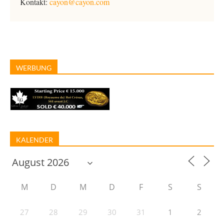
Kontakt:
cayon@cayon.com
WERBUNG
KALENDER
M
D
M
D
F
S
S
27
28
29
30
31
1
2