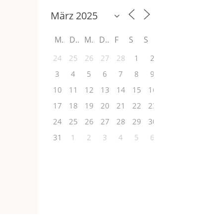
M
D
M
D
F
S
S
24
25
26
27
28
1
2
3
4
5
6
7
8
9
10
11
12
13
14
15
16
17
18
19
20
21
22
23
24
25
26
27
28
29
30
31
1
2
3
4
5
6