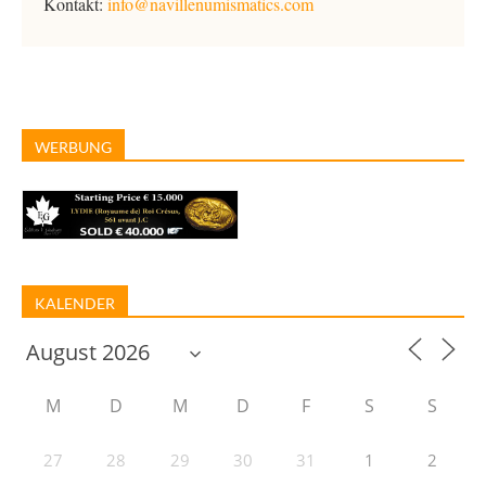
Kontakt:
info@navillenumismatics.com
WERBUNG
KALENDER
M
D
M
D
F
S
S
27
28
29
30
31
1
2