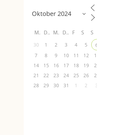
M
D
M
D
F
S
S
30
1
2
3
4
5
6
7
8
9
10
11
12
13
14
15
16
17
18
19
20
21
22
23
24
25
26
27
28
29
30
31
1
2
3