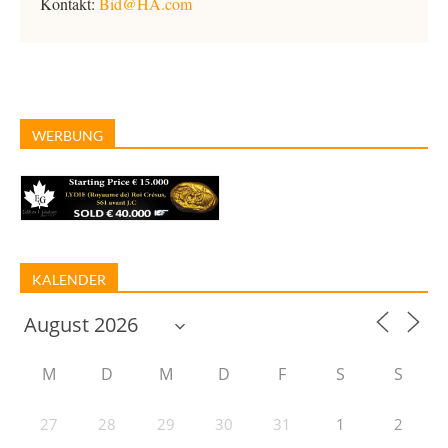
Kontakt:
Bid@HA.com
WERBUNG
KALENDER
M
D
M
D
F
S
S
27
28
29
30
31
1
2