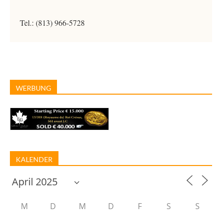
Tel.: (813) 966-5728
WERBUNG
KALENDER
M
D
M
D
F
S
S