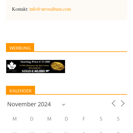
Kontakt:
info@stevealbum.com
WERBUNG
KALENDER
M
D
M
D
F
S
S