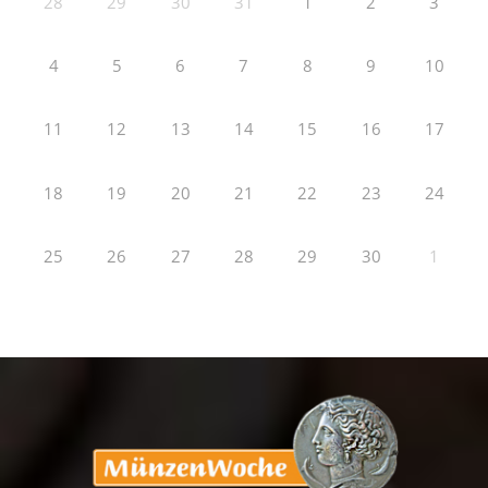
28
29
30
31
1
2
3
4
5
6
7
8
9
10
11
12
13
14
15
16
17
18
19
20
21
22
23
24
25
26
27
28
29
30
1