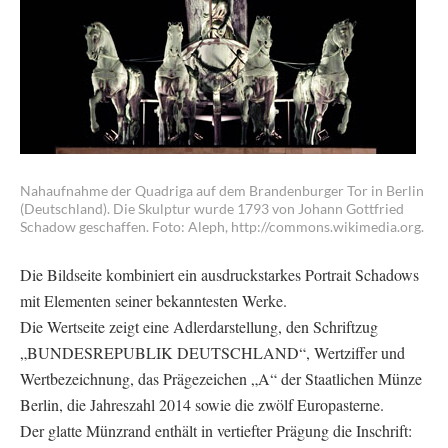
Nahaufnahme der Quadriga auf dem Brandenburger Tor in Berlin
(Deutschland). Die Skulptur wurde 1793 von Johann Gottfried
Schadow geschaffen. Foto: Aleph, http://commons.wikimedia.org.
Die Bildseite kombiniert ein ausdruckstarkes Portrait Schadows
mit Elementen seiner bekanntesten Werke.
Die Wertseite zeigt eine Adlerdarstellung, den Schriftzug
„BUNDESREPUBLIK DEUTSCHLAND“, Wertziffer und
Wertbezeichnung, das Prägezeichen „A“ der Staatlichen Münze
Berlin, die Jahreszahl 2014 sowie die zwölf Europasterne.
Der glatte Münzrand enthält in vertiefter Prägung die Inschrift: