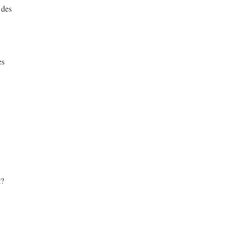
 des
es
t?