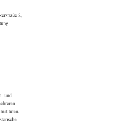
erstraße 2,
ftung
n- und
mehreren
nstituten.
storische