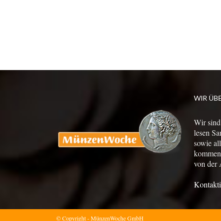
WIR ÜB
Wir sind
lesen Sa
sowie al
kommen a
von der 
Kontakti
© Copyright - MünzenWoche GmbH