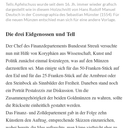
Tells Apfelschuss wurde seit dem 16. Jh. immer wieder grafisch
dargestellt wie in diesem Holzschnitt von Hans Rudolf Manuel
Deutsch in der Cosmographia des Sebastian Münster (1554). Für
die neuen Münzen entschied man sich für eine andere Vorlage.
Die drei Eidgenossen und Tell
Der Chef des Finanzdepartements Bundesrat Streuli versuchte
nun mit Hilfe von Koryphäen aus Wissenschaft, Kunst und
Politik zunächst einmal festzulegen, was auf den Münzen
darzustellen sei. Man einigte sich für das 50-Franken-Stück auf
den Eid und für das 25-Franken-Stück auf die Armbrust oder
den Steinbock als Sinnbilder der Freiheit. Daneben stand noch
ein Porträt Pestalozzis zur Diskussion. Um die
Zusammengehörigkeit der beiden Goldmünzen zu wahren, sollte
die Rückseite einheitlich gestaltet werden.
Das Finanz- und Zolldepartement gab in der Folge zehn
Künstlern den Auftrag, entsprechende Skizzen einzureichen,
wobei bereits die Idee auftauchte, man käme vielleicht eher zu