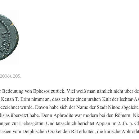
2006), 205.
der Bedeutung von Ephesos zurück. Viel weiß man nämlich nicht über d
Kenan T. Erim nimmt an, dass es hier einen uralten Kult der Ischtar-As
bezeichnet wurde. Davon habe sich der Name der Stadt Ninoe abgeleit
disias übersetzt habe. Denn Aphrodite war modern bei den Römern. Ni
ngen zur Liebesgöttin. Und tatsächlich berichtet Appian im 2. Jh. n. Ch
nasien vom Delphischen Orakel den Rat erhalten, die karische Aphrodit