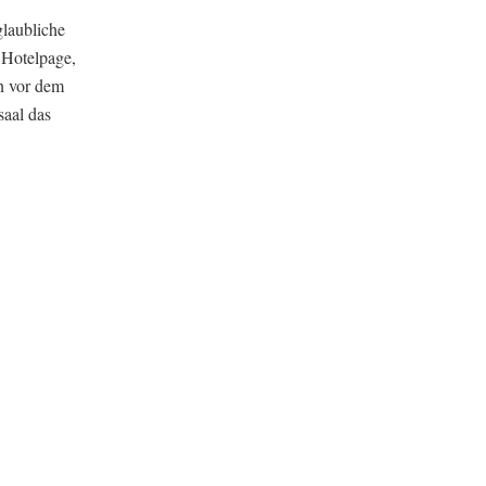
glaubliche
 Hotelpage,
n vor dem
aal das