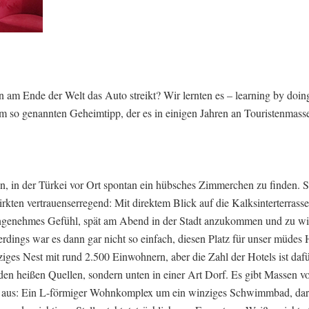
n am Ende der Welt das Auto streikt? Wir lernten es – learning by doin
em so genannten Geheimtipp, der es in einigen Jahren an Touristenmass
en, in der Türkei vor Ort spontan ein hübsches Zimmerchen zu finden. 
wirkten vertrauenserregend: Mit direktem Blick auf die Kalksinterterrasse
angenehmes Gefühl, spät am Abend in der Stadt anzukommen und zu wi
dings war es dann gar nicht so einfach, diesen Platz für unser müdes 
ziges Nest mit rund 2.500 Einwohnern, aber die Zahl der Hotels ist da
 den heißen Quellen, sondern unten in einer Art Dorf. Es gibt Massen v
eich aus: Ein L-förmiger Wohnkomplex um ein winziges Schwimmbad, da