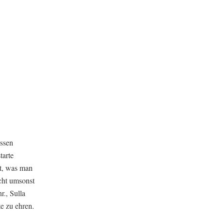
essen
tarte
et, was man
cht umsonst
r., Sulla
e zu ehren.