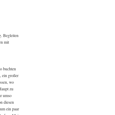
g. Begleiten
en mit
So buchten
, ein großer
ssen, wo
Haupt zu
für umso
on diesen
rum ein paar