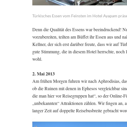
Türkisches Essen vom Feinsten im Hotel Ayapam präse
Denn die Qualität des Essens war beeindruckend! Nur
vorzubereiten, teilten am Büffet ihr Essen aus und 
Kellner, der sich erst darüber freute, dass wir auf T
gute Stimmung, die in diesem Hotel herrschte, noch l
wohl.
2. Mai 2013
Am frühen Morgen fuhren wir nach Aphrodisias, das 
ob die Ruinen mit denen in Ephesos vergleichbar sind,
die man hier vor Reisegruppen hat“, so der Online-Füh
„unbekannten“ Attraktionen zählen. Wir fingen an, an
langer Zeit auf doppelte Reisebusbreite gebracht wo