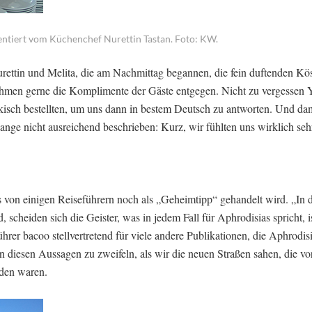
ntiert vom Küchenchef Nurettin Tastan. Foto: KW.
ettin und Melita, die am Nachmittag begannen, die fein duftenden Kös
nahmen gerne die Komplimente der Gäste entgegen. Nicht zu vergessen 
ürkisch bestellten, um uns dann in bestem Deutsch zu antworten. Und dami
ange nicht ausreichend beschrieben: Kurz, wir fühlten uns wirklich sehr
von einigen Reiseführern noch als „Geheimtipp“ gehandelt wird. „In d
 scheiden sich die Geister, was in jedem Fall für Aphrodisias spricht, i
rer bacoo stellvertretend für viele andere Publikationen, die Aphrodisi
 diesen Aussagen zu zweifeln, als wir die neuen Straßen sahen, die vor
rden waren.