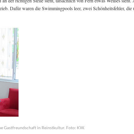
an der richtigen Stelle steht, tatsächlich von Fern etwas Weißes sieht
etrieb. Dafür waren die Swimmingpools leer, zwei Schönheitsfehler, die 
e Gastfreundschaft in Reinstkultur. Foto: KW.