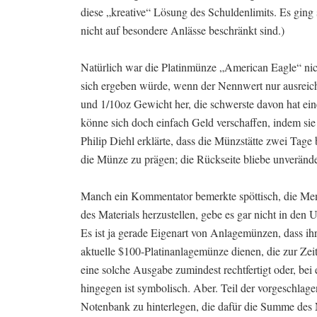
diese „kreative“ Lösung des Schuldenlimits. Es ging
nicht auf besondere Anlässe beschränkt sind.)
Natürlich war die Platinmünze „American Eagle“ nic
sich ergeben würde, wenn der Nennwert nur ausreich
und 1/10oz Gewicht her, die schwerste davon hat ein
könne sich doch einfach Geld verschaffen, indem sie
Philip Diehl erklärte, dass die Münzstätte zwei Tag
die Münze zu prägen; die Rückseite bliebe unverände
Manch ein Kommentator bemerkte spöttisch, die Men
des Materials herzustellen, gebe es gar nicht in de
Es ist ja gerade Eigenart von Anlagemünzen, dass ihr
aktuelle $100-Platinanlagemünze dienen, die zur Zeit
eine solche Ausgabe zumindest rechtfertigt oder, bei
hingegen ist symbolisch. Aber. Teil der vorgeschla
Notenbank zu hinterlegen, die dafür die Summe des 