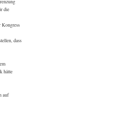
grenzung
r die
er Kongress
ellen, dass
dem
k hätte
h auf