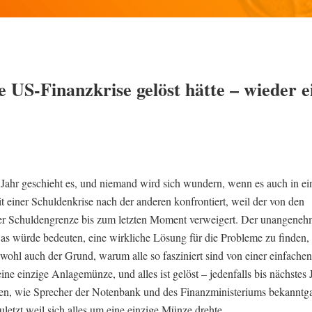
e US-Finanzkrise gelöst hätte – wieder 
 Jahr geschieht es, und niemand wird sich wundern, wenn es auch in e
 einer Schuldenkrise nach der anderen konfrontiert, weil der von den
er Schuldengrenze bis zum letzten Moment verweigert. Der unangeneh
as würde bedeuten, eine wirkliche Lösung für die Probleme zu finden, 
wohl auch der Grund, warum alle so fasziniert sind von einer einfache
ne einzige Anlagemünze, und alles ist gelöst – jedenfalls bis nächstes
den, wie Sprecher der Notenbank und des Finanzministeriums bekanntg
zuletzt weil sich alles um eine einzige Münze drehte.