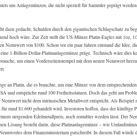
 stets um Anlagemünzen, die nicht speziell für Sammler geprägt werde
ht dazu gedacht, Schulden durch den gigantischen Schlagschatz zu beg
end hoch wäre. Zur Zeit stellt die US-Münze Platin-Eagles mit 1oz, 1/
en Nennwert von $100. Schon vor ein paar Jahren entstand die Idee, d
 eine 1-Billion-Dollar-Platinanlagemünze präge. Technisch wäre dies k
e brauche, um einen Vorderseitenstempel mit dem neuen Nennwert herzu
rt.
ge an Platin, die es brauchte, um eine Münze von dem entsprechende
n USA und entspräche rund 100 Freiheitsstatuen. Doch das geht am Probl
 Nennwert nicht dem intrinsischen Metallwert entspricht. Als Beispiel
 für rund $1.600 gehandelt wird. Investoren hoffen, dass der künftige P
 einem steigenden Edelmetallpreis, noch rentabler werden lässt. Der Ne
genen Lösung besteht darin, diese Platinanlagemünze – wie Umlaufmünze
Nennwertes dem Finanzministerium gutschreibt. In diesem Fall würde 