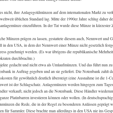
es nicht, ihre Anlagegoldmünzen auf dem internationalen Markt zu verk
 weltweit üblichen Standard lag. Mitte der 1990er Jahre schlug daher d
inanlagemünze einzuführen. In der Tat wurde diese Münze in kürzester Z
lche Münzen prägen zu lassen, gestattete diesem auch, Nennwert und G
all in den USA, in dem der Nennwert einer Münze nicht gesetzlich fest
ress genehmigt werden. (Es war übrigens die republikanische Mehrheit
kraten durchbrachte.)
bjekte gedacht und nicht etwa als Umlaufmünzen. Und das führt nun zu
nbank in Auftrag gegeben und an sie geliefert. Die Notenbank zahlt 
skosten für gewöhnlich deutlich übersteigt (eine Ausnahme ist die 1-C
nwert ist der Schlagschatz. Anlagemünzen werden hingegen zum Tages
ändler verkauft, nicht jedoch an die Notenbank. Diese Händler wiederu
 ganze Platinbarren investieren können oder wollen. (In deutschsprach
nmünzen die Rede, die in der Regel zu besonderen Anlässen geprägt 
en für Sammler. Diese brachte man allerdings in den USA nie ins Gesp