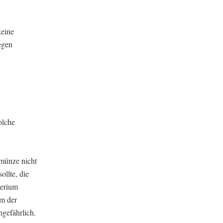
keine
egen
olche
rmünze nicht
llte, die
terium
rm der
ngefährlich.