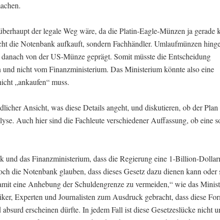
machen.
n überhaupt der legale Weg wäre, da die Platin-Eagle-Münzen ja gerade 
cht die Notenbank aufkauft, sondern Fachhändler. Umlaufmünzen hing
st danach von der US-Münze geprägt. Somit müsste die Entscheidung
 und nicht vom Finanzministerium. Das Ministerium könnte also eine
nicht „ankaufen“ muss.
dlicher Ansicht, was diese Details angeht, und diskutieren, ob der Plan
alyse. Auch hier sind die Fachleute verschiedener Auffassung, ob eine s
nk und das Finanzministerium, dass die Regierung eine 1-Billion-Dolla
ch die Notenbank glauben, dass dieses Gesetz dazu dienen kann oder so
amit eine Anhebung der Schuldengrenze zu vermeiden,“ wie das Minis
olitiker, Experten und Journalisten zum Ausdruck gebracht, dass diese Fo
surd erscheinen dürfte. In jedem Fall ist diese Gesetzeslücke nicht u