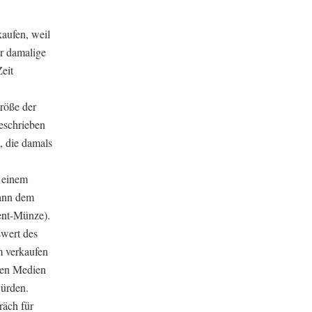
aufen, weil
er damalige
eit
röße der
geschrieben
, die damals
 einem
dann dem
ent-Münze).
wert des
m verkaufen
igen Medien
würden.
räch für