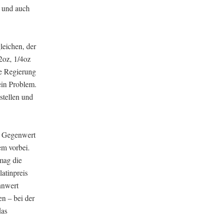
n und auch
leichen, der
2oz, 1/4oz
ie Regierung
ein Problem.
stellen und
n Gegenwert
em vorbei.
 mag die
latinpreis
nnwert
n – bei der
das