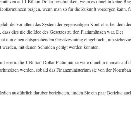
emünzen auf 1 Billion Dollar beschränken, wenn es ohnehin keine Be
Dollarmünzen prägen, wenn man so für die Zukunft vorsorgen kann, fü
 gefährdet vor allem das System der gegenseitigen Kontrolle, bei dem d
 dass dies nie die Idee des Gesetzes zu den Platinmünzen war. Der
t nun einen entsprechenden Gesetzesantrag eingebracht, um sicherzust
t werden, mit denen Schulden getilgt werden könnten.
 Lesern: die 1-Billion-Dollar-Platinmünze wäre ohnehin niemals auf 
schmolzen werden, sobald das Finanzministerium sie von der Notenban
dien ausführlich darüber berichteten, finden Sie ein paar Berichte auc