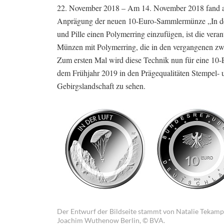
22. November 2018 – Am 14. November 2018 fand am
Anprägung der neuen 10-Euro-Sammlermünze „In der 
und Pille einen Polymerring einzufügen, ist die ver
Münzen mit Polymerring, die in den vergangenen z
Zum ersten Mal wird diese Technik nun für eine 10-
dem Frühjahr 2019 in den Prägequalitäten Stempel- und
Gebirgslandschaft zu sehen.
Der Entwurf der Bildseite stammt von Natalie Tekampe
Joachim Wuthenow Berlin, © BVA.