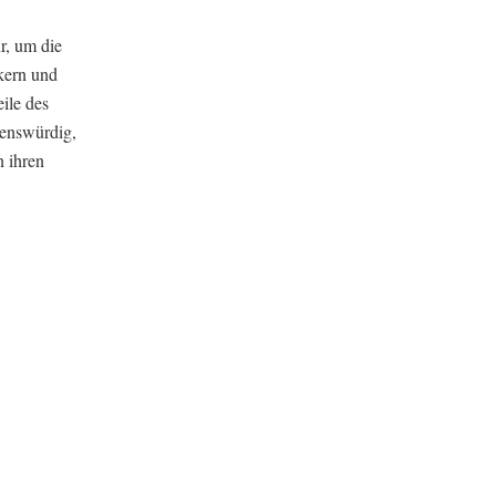
r, um die
kern und
ile des
uenswürdig,
n ihren