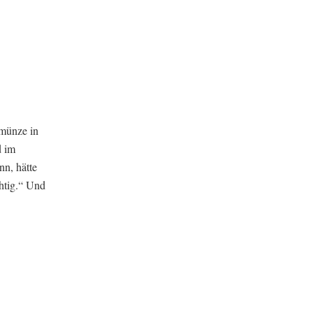
kmünze in
d im
nn, hätte
chtig.“ Und