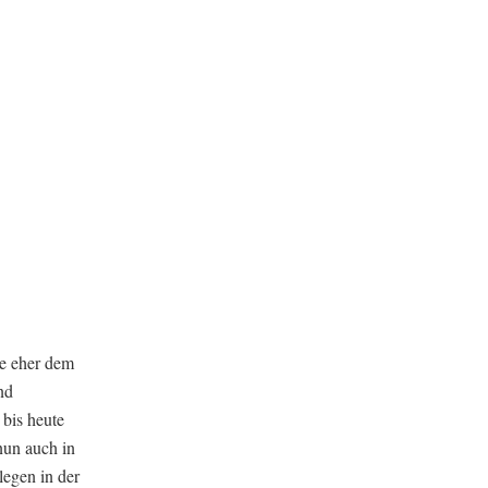
he eher dem
nd
 bis heute
nun auch in
legen in der