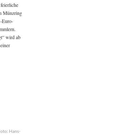
eierliche
en Münzring
5-Euro-
ammlern.
t“ wird ab
 einer
Foto: Hans-