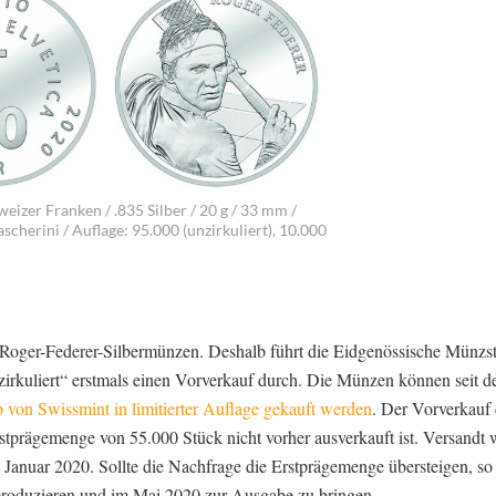
eizer Franken / .835 Silber / 20 g / 33 mm /
cherini / Auflage: 95.000 (unzirkuliert), 10.000
 Roger-Federer-Silbermünzen. Deshalb führt die Eidgenössische Münzstä
irkuliert“ erstmals einen Vorverkauf durch. Die Münzen können seit d
 von Swissmint in limitierter Auflage gekauft werden
. Der Vorverkauf 
stprägemenge von 55.000 Stück nicht vorher ausverkauft ist. Versandt 
anuar 2020. Sollte die Nachfrage die Erstprägemenge übersteigen, so 
roduzieren und im Mai 2020 zur Ausgabe zu bringen.