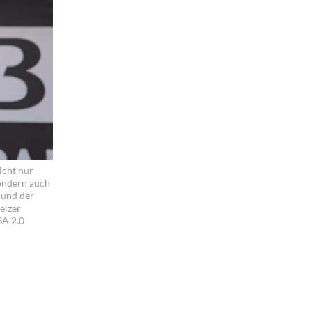
icht nur
sondern auch
 und der
eizer
SA 2.0