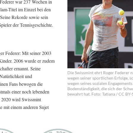
– Federer war 237 Wochen in
Slam-Titel im Einzel bei den
 Seine Rekorde sowie sein
pieler der Tennisgeschichte.
er Federer: Mit seiner 2003
r Kinder. 2006 wurde er zudem
chafter ernannt. Seine
Die Swissmint ehrt Roger Federer n
 Natürlichkeit und
wegen seiner sportlichen Erfolge, 
einen Fans bewogen die
wegen seines sozialen Engagements
Bodenständigkeit, die sich der Schw
stmals einer noch lebenden
bewahrt hat. Foto: Tatiana / CC BY-
i 2020 wird Swissmint
e mit einem anderen Sujet