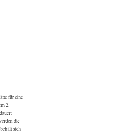
tte für eine
em 2.
dauert
werden die
behält sich