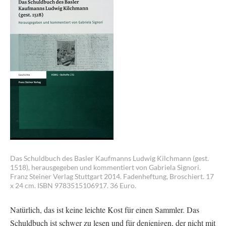
Das Schuldbuch des Basler Kaufmanns Ludwig Kilchmann (gest.
1518), herausgegeben und kommentiert von Gabriela Signori.
Franz Steiner Verlag Stuttgart 2014. Fadenheftung, Broschiert. 17
x 24 cm. ISBN 9783515106917. 36 Euro.
Natürlich, das ist keine leichte Kost für einen Sammler. Das
Schuldbuch ist schwer zu lesen und für denjenigen, der nicht mit