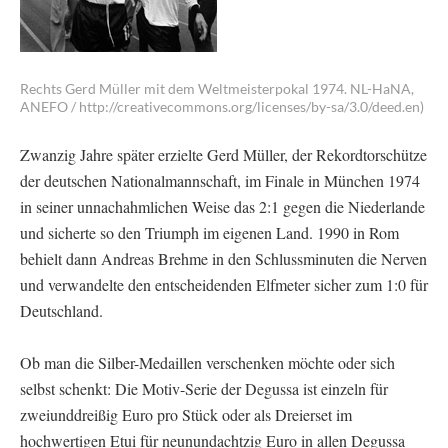
Rechts Gerd Müller mit dem Weltmeisterpokal 1974. NL-HaNA,
ANEFO / http://creativecommons.org/licenses/by-sa/3.0/deed.en)
Zwanzig Jahre später erzielte Gerd Müller, der Rekordtorschütze
der deutschen Nationalmannschaft, im Finale in München 1974
in seiner unnachahmlichen Weise das 2:1 gegen die Niederlande
und sicherte so den Triumph im eigenen Land. 1990 in Rom
behielt dann Andreas Brehme in den Schlussminuten die Nerven
und verwandelte den entscheidenden Elfmeter sicher zum 1:0 für
Deutschland.
Ob man die Silber-Medaillen verschenken möchte oder sich
selbst schenkt: Die Motiv-Serie der Degussa ist einzeln für
zweiunddreißig Euro pro Stück oder als Dreierset im
hochwertigen Etui für neunundachtzig Euro in allen Degussa