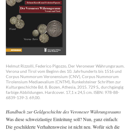
Helmut Rizzolli, Federico Pigozzo, Der Veroneser Währungsraum.
Verona und Tirol vom Beginn des 10. Jahrhunderts bis 1516 und
Corpus Nummorum Veronensium (CNV), Corpus Nummorum
Tirolensium Mediaevalium (CNTM), Runkelsteiner Schriften zur
Kulturgeschichte Bd. 8. Bozen, Athesia, 2015. 729 S., durchgängig
farbige Abbildungen. Hardcover. 17,1 x 24,5 cm. ISBN: 978-88-
6839-139-3. 69,00.
Handbuch zur Geldgeschichte des Veroneser Währungsraums
Was diese schweizlastige Einleitung soll? Nun, ganz einfach:
Die geschilderte Verhaltensweise ist nicht neu. Wofür sich die