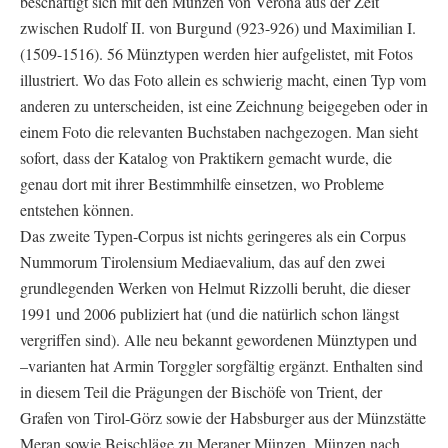
beschäftigt sich mit den Münzen von Verona aus der Zeit
zwischen Rudolf II. von Burgund (923-926) und Maximilian I.
(1509-1516). 56 Münztypen werden hier aufgelistet, mit Fotos
illustriert. Wo das Foto allein es schwierig macht, einen Typ vom
anderen zu unterscheiden, ist eine Zeichnung beigegeben oder in
einem Foto die relevanten Buchstaben nachgezogen. Man sieht
sofort, dass der Katalog von Praktikern gemacht wurde, die
genau dort mit ihrer Bestimmhilfe einsetzen, wo Probleme
entstehen können.
Das zweite Typen-Corpus ist nichts geringeres als ein Corpus
Nummorum Tirolensium Mediaevalium, das auf den zwei
grundlegenden Werken von Helmut Rizzolli beruht, die dieser
1991 und 2006 publiziert hat (und die natürlich schon längst
vergriffen sind). Alle neu bekannt gewordenen Münztypen und
–varianten hat Armin Torggler sorgfältig ergänzt. Enthalten sind
in diesem Teil die Prägungen der Bischöfe von Trient, der
Grafen von Tirol-Görz sowie der Habsburger aus der Münzstätte
Meran sowie Beischläge zu Meraner Münzen. Münzen nach