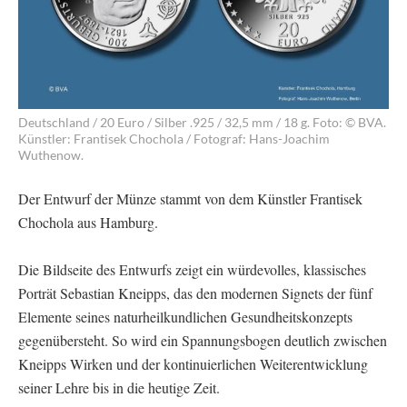
Deutschland / 20 Euro / Silber .925 / 32,5 mm / 18 g. Foto: © BVA.
Künstler: Frantisek Chochola / Fotograf: Hans-Joachim
Wuthenow.
Der Entwurf der Münze stammt von dem Künstler Frantisek
Chochola aus Hamburg.
Die Bildseite des Entwurfs zeigt ein würdevolles, klassisches
Porträt Sebastian Kneipps, das den modernen Signets der fünf
Elemente seines naturheilkundlichen Gesundheitskonzepts
gegenübersteht. So wird ein Spannungsbogen deutlich zwischen
Kneipps Wirken und der kontinuierlichen Weiterentwicklung
seiner Lehre bis in die heutige Zeit.