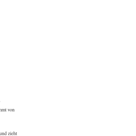
9
mmt von
und zieht