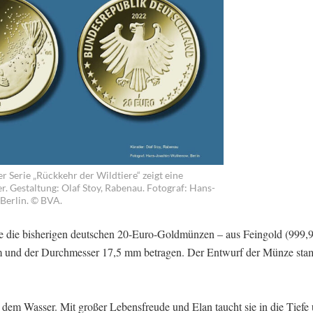
r Serie „Rückkehr der Wildtiere“ zeigt eine
. Gestaltung: Olaf Stoy, Rabenau. Fotograf: Hans-
erlin. © BVA.
 die bisherigen deutschen 20-Euro-Goldmünzen – aus Feingold (999,
mm und der Durchmesser 17,5 mm betragen. Der Entwurf der Münze sta
 dem Wasser. Mit großer Lebensfreude und Elan taucht sie in die Tiefe 