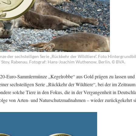
e der sechsteiligen Serie „Rückkehr der Wildtiere“. Foto Hintergrundbi
af Stoy, Rabenau. Fotograf: Hans-Joachim Wuthenow, Berlin. © BVA.
e 20-Euro-Sammlermünze „Kegelrobbe“ aus Gold prägen zu lassen und 
iner sechsteiligen Serie „Rückkehr der Wildtiere“, bei der im Zeitrau
esondere solche Tiere in den Fokus, die in der Vergangenheit in Deutsch
infolge von Arten- und Naturschutzmaßnahmen – wieder zurückgekehrt s