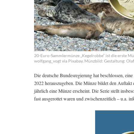
20-Euro-Sammlermünze „Kegelrobbe“ ist die erste Münz
wolfgang_vogt via Pixabay. Münzbild: Gestaltung: Ol
Die deutsche Bundesregierung hat beschlossen, ein
2022 herauszugeben. Die Münze bildet den Auftakt e
jährlich eine Münze erscheint. Die Serie stellt insb
fast ausgerottet waren und zwischenzeitlich – u.a. 