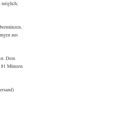
z möglich,
lbermünzen,
ungen aus
ist. Dem
e 181 Münzen
ersand)