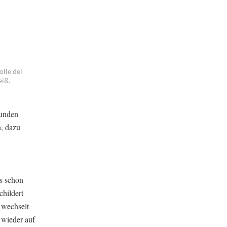
olle del
eiß.
funden
, dazu
es schon
hildert
 wechselt
 wieder auf