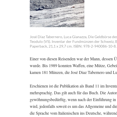
José Diaz Tabernero, Luca Gianazza, Die Geldbörse des 
Teodulo (VS). Inventar der Fundmünzen der Schweiz, B
Paperback, 21,1 x 29,7 cm. ISBN: 978-2-940086-10-8. 
Einer von diesen Reisenden war der Mann, dessen Ü
wurde. Bis 1989 konnten Waffen, eine Mütze, Gebei
kamen 181 Münzen, die José Diaz Tabernero und Lu
Erschienen ist die Publikation als Band 11 im Inven
mehrsprachig. Das gilt auch für das Buch. Die Autor
gewöhnungsbedürftig, wenn nach der Einführung in D
wird, jedenfalls soweit es um das Allgemeine und d
die Sprache vom Italienischen ins Deutsche, während