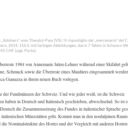
„Söldners“ vom Theodul-Pass (VS) / Il rispostiglio del „mercenario“ del C
ern, 2014. 116 S. mit farbigen Abbildungen, darin 7 Tafeln in Schwarz-W
45 CHF (zzgl. Porto).
berreste 1984 von Annemarie Julen-Lehner während einer Skifahrt ge
ne, Schmuck sowie die Überreste eines Maultiers eingesammelt werden
ca Gianazza in ihrem neuen Buch vorlegen.
tar der Fundmünzen der Schweiz. Und wie jeder weiß, ist die Schweiz
en haben in Deutsch und Italienisch geschrieben, abwechselnd. So ist 
eutsch die Zusammensetzung des Fundes in italienischer Sprache gesc
ie italienischen Münzstätten geht. Kommt man in den nordalpinen Raum
 die Nominalstruktur des Hortes und der Vergleich mit anderen Horten