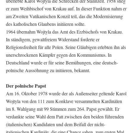
überlebte Karol Wojtyla die Schrecken der Stalinzeit. 1958 stieg
er zum Weihbischof von Krakau auf. In dieser Funktion nahm er
am Zweiten Vatikanischen Konzil teil, das die Modernisierung
des katholischen Glaubens initiieren sollte.
1964 übernahm Wojtyla das Amt des Erzbischofs von Krakau.
In ständigem, gewaltfreiem Widerstand forderte er
Religionsfreiheit für alle Polen. Seine Gläubigen erlebten ihn als
unerschrockenen Kämpfer gegen den Kommunismus. In
Deutschland wurde er für seine Bemühungen, eine deutsch-
polnische Aussöhnung zu initiieren, bekannt.
Der polnische Papst
Am 16. Oktober 1978 wurde der als Außenseiter geltende Karol
Wojtyla von den 111 zum Konklave versammelten Kardinälen
im 8. Wahlgang mit 99 Stimmen zum 264. Papst gewählt. Er
verdankte seine Wahl dem Patt zwischen den beiden führenden
(italienischen) Kandidaten und dem Beifall der nicht-
italienischen Kardinäle, die eine Chance sahen, zum ersten Mal