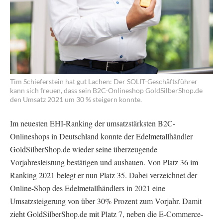
Tim Schieferstein hat gut Lachen: Der SOLIT-Geschäftsführer
kann sich freuen, dass sein B2C-Onlineshop GoldSilberShop.de
den Umsatz 2021 um 30 % steigern konnte.
Im neuesten EHI-Ranking der umsatzstärksten B2C-
Onlineshops in Deutschland konnte der Edelmetallhändler
GoldSilberShop.de wieder seine überzeugende
Vorjahresleistung bestätigen und ausbauen. Von Platz 36 im
Ranking 2021 belegt er nun Platz 35. Dabei verzeichnet der
Online-Shop des Edelmetallhändlers in 2021 eine
Umsatzsteigerung von über 30% Prozent zum Vorjahr. Damit
zieht GoldSilberShop.de mit Platz 7, neben die E-Commerce-