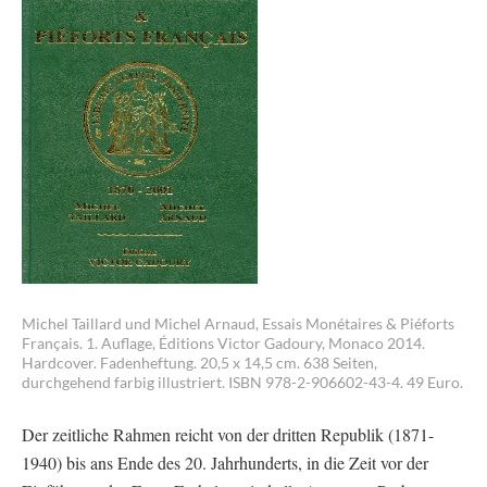
Michel Taillard und Michel Arnaud, Essais Monétaires & Piéforts
Français. 1. Auflage, Éditions Victor Gadoury, Monaco 2014.
Hardcover. Fadenheftung. 20,5 x 14,5 cm. 638 Seiten,
durchgehend farbig illustriert. ISBN 978-2-906602-43-4. 49 Euro.
Der zeitliche Rahmen reicht von der dritten Republik (1871-
1940) bis ans Ende des 20. Jahrhunderts, in die Zeit vor der