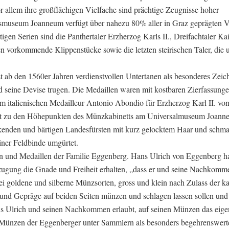
 allem ihre großflächigen Vielfache sind prächtige Zeugnisse hoher
museum Joanneum verfügt über nahezu 80% aller in Graz geprägten V
gen Serien sind die Panthertaler Erzherzog Karls II., Dreifachtaler Kai
ten vorkommende Klippenstücke sowie die letzten steirischen Taler, die 
 ab den 1560er Jahren verdienstvollen Untertanen als besonderes Zeic
d seine Devise trugen. Die Medaillen waren mit kostbaren Zierfassung
m italienischen Medailleur Antonio Abondio für Erzherzog Karl II. vo
hört zu den Höhepunkten des Münzkabinetts am Universalmuseum Joann
lickenden und bärtigen Landesfürsten mit kurz gelocktem Haar und schma
iner Feldbinde umgürtet.
 und Medaillen der Familie Eggenberg. Hans Ulrich von Eggenberg ha
zugung die Gnade und Freiheit erhalten, „dass er und seine Nachkomm
 goldene und silberne Münzsorten, gross und klein nach Zulass der ka
nd Gepräge auf beiden Seiten münzen und schlagen lassen sollen un
ns Ulrich und seinen Nachkommen erlaubt, auf seinen Münzen das eige
 Münzen der Eggenberger unter Sammlern als besonders begehrenswerte