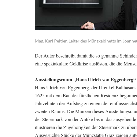
Mag. Karl Peitler, Leiter des Münzkabinetts im Joann
Der Autor beschreibt damit die so genannte Schinde
eine spektakuläre Geldkrise auslösten, die die Mens
Ausstellungsraum „Hans Ulrich von Eggenberg“
Hans Ulrich von Eggenberg, der Urenkel Balthasars u
1625 mit dem Bau der fürstlichen Residenz begonn
Jahrzehnten der Aufstieg zu einem der einflussreic
zweiten Raums. Die Münzen dieses Ausstellungsrau
der Steiermark von der Antike bis in das ausgehende
illustrieren die Zugehörigkeit der Steiermark zu über
Ausgesuchte Stücke der Münzstätte Graz zeigen außer