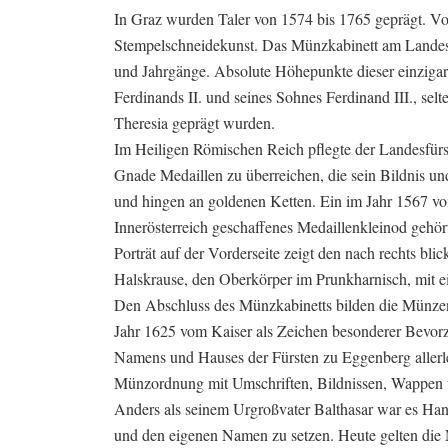
In Graz wurden Taler von 1574 bis 1765 geprägt. Vor
Stempelschneidekunst. Das Münzkabinett am Landes
und Jahrgänge. Absolute Höhepunkte dieser einzigarti
Ferdinands II. und seines Sohnes Ferdinand III., sel
Theresia geprägt wurden.
Im Heiligen Römischen Reich pflegte der Landesfürst
Gnade Medaillen zu überreichen, die sein Bildnis un
und hingen an goldenen Ketten. Ein im Jahr 1567 vo
Innerösterreich geschaffenes Medaillenkleinod ge
Porträt auf der Vorderseite zeigt den nach rechts b
Halskrause, den Oberkörper im Prunkharnisch, mit e
Den Abschluss des Münzkabinetts bilden die Münzen
Jahr 1625 vom Kaiser als Zeichen besonderer Bevor
Namens und Hauses der Fürsten zu Eggenberg allerlei
Münzordnung mit Umschriften, Bildnissen, Wappen u
Anders als seinem Urgroßvater Balthasar war es Ha
und den eigenen Namen zu setzen. Heute gelten die