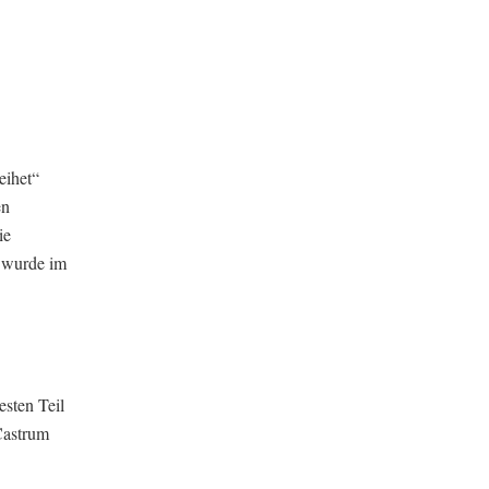
eihet“
en
ie
t wurde im
esten Teil
 Castrum