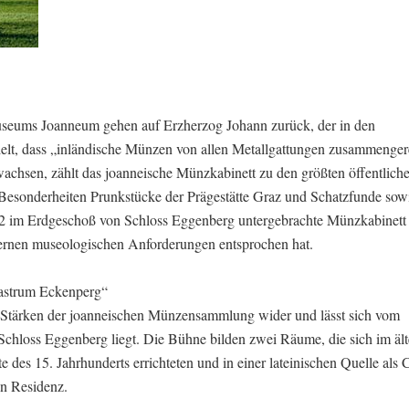
eums Joanneum gehen auf Erzherzog Johann zurück, der in den
elt, dass „inländische Münzen von allen Metallgattungen zusammenger
achsen, zählt das joanneische Münzkabinett zu den größten öffentlich
esonderheiten Prunkstücke der Prägestätte Graz und Schatzfunde sow
982 im Erdgeschoß von Schloss Eggenberg untergebrachte Münzkabinet
ernen museologischen Anforderungen entsprochen hat.
„Castrum Eckenperg“
e Stärken der joanneischen Münzensammlung wider und lässt sich vom
 Schloss Eggenberg liegt. Die Bühne bilden zwei Räume, die sich im ält
e des 15. Jahrhunderts errichteten und in einer lateinischen Quelle als
en Residenz.