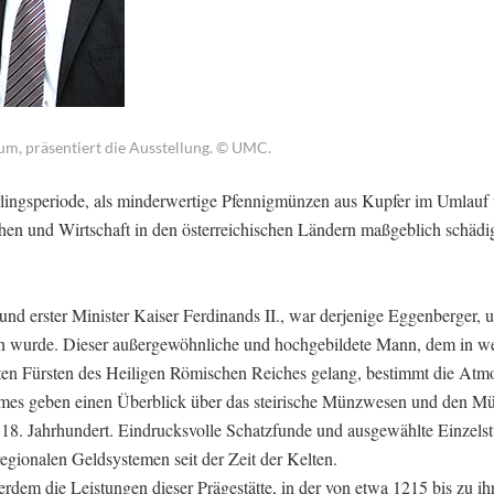
eum, präsentiert die Ausstellung. © UMC.
rlingsperiode, als minderwertige Pfennigmünzen aus Kupfer im Umlauf
chen und Wirtschaft in den österreichischen Ländern maßgeblich schädig
nd erster Minister Kaiser Ferdinands II., war derjenige Eggenberger, 
en wurde. Dieser außergewöhnliche und hochgebildete Mann, dem in w
hsten Fürsten des Heiligen Römischen Reiches gelang, bestimmt die Atm
mes geben einen Überblick über das steirische Münzwesen und den M
 18. Jahrhundert. Eindrucksvolle Schatzfunde und ausgewählte Einzels
regionalen Geldsystemen seit der Zeit der Kelten.
dem die Leistungen dieser Prägestätte, in der von etwa 1215 bis zu ih