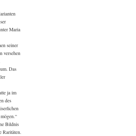
arianten
ser
unter Maria
hen seiner
en versehen
n
eum. Das
ler
tte ja im
en des
iserlichen
d mögen.“
ne Bildnis
 Raritäten.