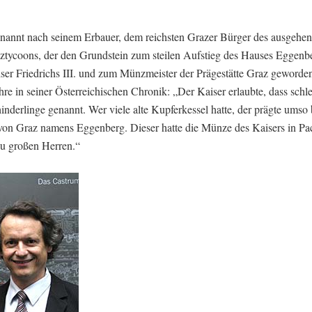
nannt nach seinem Erbauer, dem reichsten Grazer Bürger des ausgehe
anztycoons, der den Grundstein zum steilen Aufstieg des Hauses Eggenbe
er Friedrichs III. und zum Münzmeister der Prägestätte Graz geworden
hre in seiner Österreichischen Chronik: „Der Kaiser erlaubte, dass schl
rlinge genannt. Wer viele alte Kupferkessel hatte, der prägte umso b
on Graz namens Eggenberg. Dieser hatte die Münze des Kaisers in Pa
u großen Herren.“