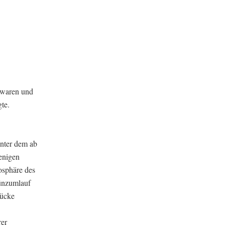
 waren und
te.
unter dem ab
enigen
osphäre des
ünzumlauf
tücke
rer