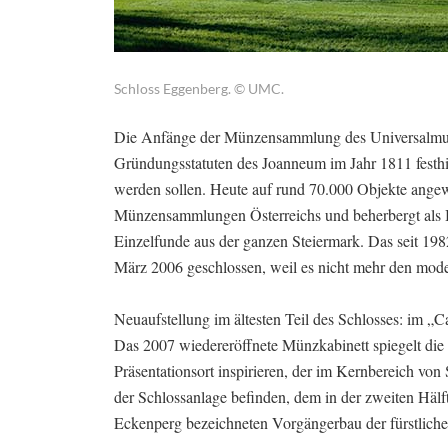
Schloss Eggenberg. © UMC.
Die Anfänge der Münzensammlung des Universalmus
Gründungsstatuten des Joanneum im Jahr 1811 festhi
werden sollen. Heute auf rund 70.000 Objekte angew
Münzensammlungen Österreichs und beherbergt als B
Einzelfunde aus der ganzen Steiermark. Das seit 1
März 2006 geschlossen, weil es nicht mehr den mod
Neuaufstellung im ältesten Teil des Schlosses: im 
Das 2007 wiedereröffnete Münzkabinett spiegelt di
Präsentationsort inspirieren, der im Kernbereich von
der Schlossanlage befinden, dem in der zweiten Hälft
Eckenperg bezeichneten Vorgängerbau der fürstlich