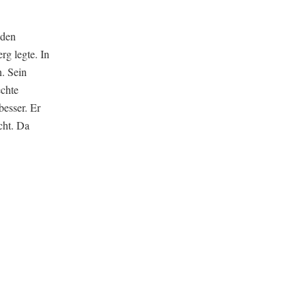
nden
rg legte. In
. Sein
echte
esser. Er
cht. Da