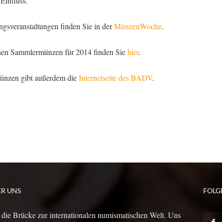
Einfluss.
gsveranstaltungen finden Sie in der
MünzenWoche
.
chen Sammlermünzen für 2014 finden Sie
hier
.
münzen gibt außerdem die
Internetseite des BADV
.
ER UNS
FOLG
 die Brücke zur internationalen numismatischen Welt. Uns