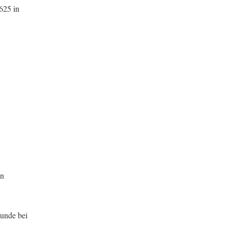
625 in
in
kunde bei