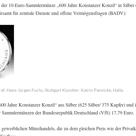
abe der 10-Euro-Sammlermünze „600 Jahre Konstanzer Konzil“ in Silber 
undesamt für zentrale Dienste und offene Vermögensfragen (BADV):
f: Hans-Jürgen Fuchs, Stuttgart Künstler: Katrin Pannicke, Halle.
0 Jahre Konstanzer Konzil“ aus Silber (625 Silber/ 375 Kupfer) und 
e für Sammlermünzen der Bundesrepublik Deutschland (VfS) 17,79 Euro.
s gewerblichen Münzhandels, die zu dem gleichen Preis wie der Privat