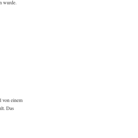
en wurde.
l von einem
lt. Das