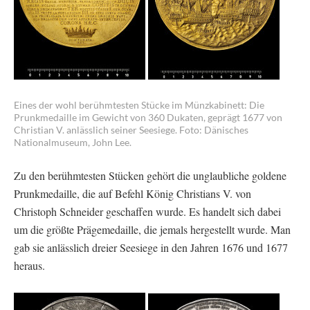
Eines der wohl berühmtesten Stücke im Münzkabinett: Die
Prunkmedaille im Gewicht von 360 Dukaten, geprägt 1677 von
Christian V. anlässlich seiner Seesiege. Foto: Dänisches
Nationalmuseum, John Lee.
Zu den berühmtesten Stücken gehört die unglaubliche goldene
Prunkmedaille, die auf Befehl König Christians V. von
Christoph Schneider geschaffen wurde. Es handelt sich dabei
um die größte Prägemedaille, die jemals hergestellt wurde. Man
gab sie anlässlich dreier Seesiege in den Jahren 1676 und 1677
heraus.