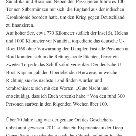
Südafrika und Brasilien. Neben den Passagieren führte es 100
Tonnen Silbermünzen mit sich, die England aus der indischen
Kronkolonie beordert hatte, um den Krieg gegen Deutschland
zu finanzieren.
Auf hoher See, etwa 770 Kilometer südlich der Insel St. Helena
und 1000 Kilometer vor Namibia, torpedierte das deutsche U-
Boot U68 ohne Vorwarnung den Dampfer. Fast alle Personen an
Bord konnten sich in die Rettungsboote flüchten, bevor ein
zweiter Torpedo das Schiff sofort versenkte. Der deutsche U-
Boot-Kapitän gab den Überlebenden Hinweise, in welche
Richtung sie das nächste Land finden würden und
verabschiedete sich mit den Worten: „Gute Nacht und
entschuldigt, dass ich Euch versenkt habe.“ Von den rund 300
Personen starben in den folgenden Wochen über 100.
Über 70 Jahre lang war der genaue Ort des Geschehens
unbekannt gewesen. 2011 suchte ein Expertenteam der Deep
Ocean Search wochenlang nach dem Wrack auf einer Fläche