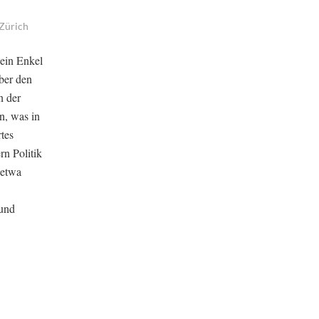
Zürich
sein Enkel
über den
n der
n, was in
tes
rn Politik
 etwa
 und