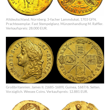
Altdeutschland. Nürnberg. 3-facher Lammdukat, 1703 GFN.
Prachtexemplar. Fast Stempelglanz. Münzenhandlung M. Raffler.
Verkaufspreis: 28.000 EUR.
Großbritannien. James II. (1685-1689). Guinea, 1687/6. Selten.
Vorzüglich. Wessex Coins. Verkaufspreis: 12.881 EUR.