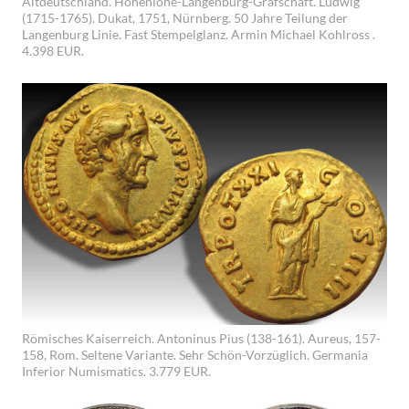
Altdeutschland. Hohenlohe-Langenburg-Grafschaft. Ludwig
(1715-1765). Dukat, 1751, Nürnberg. 50 Jahre Teilung der
Langenburg Linie. Fast Stempelglanz. Armin Michael Kohlross .
4.398 EUR.
Römisches Kaiserreich. Antoninus Pius (138-161). Aureus, 157-
158, Rom. Seltene Variante. Sehr Schön-Vorzüglich. Germania
Inferior Numismatics. 3.779 EUR.