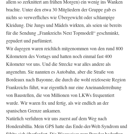
allem so zerknittert am frühen Morgen) ein wenig ins Wanken
brachte. Unter den etwa 30 Mitgliedern der Gruppe gab es
nichts so verwerfliches wie Übergewicht oder schlampige
Kleidung. Die Jungs und Mädels wirkten, als seien sie bereits
für die Sendung „Frankreichs Next Topmodell“ geschminkt,
gepudert und parfümiert.
Wir dagegen waren reichlich mitgenommen von den rund 800
Kilometern des Vortags und hatten noch einmal fast 400
Kilometer vor uns. Und die Strecke war alles andere als
angenehm. Sie nannten es Autobahn, aber die Straße von
Bordeaux nach Bayonne, die durch die wohl reizloseste Region
Frankreichs führt, war eigentlich nur eine Aneinanderreihung
von Baustellen, die von Millionen von LKWs frequentiert
wurde. Wir waren fix und fertig, als wir endlich an der
spanischen Grenze ankamen.
Natürlich verfuhren wir uns zuerst auf dem Weg nach
Honderabillia. Mein GPS hatte das Ende-der-Welt-Syndrom und
fühlte sich überfordert. Die Wegweiser zum Parador bedurften