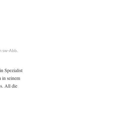
en sw-Abb.
n Spezialist
n in seinem
. All die