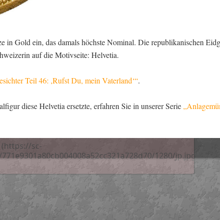
e in Gold ein, das damals höchste Nominal. Die republikanischen Eid
chweizerin auf die Motivseite: Helvetia.
ichter Teil 46: ,Rufst Du, mein Vaterland‘“
.
figur diese Helvetia ersetzte, erfahren Sie in unserer Serie
„Anlagemün